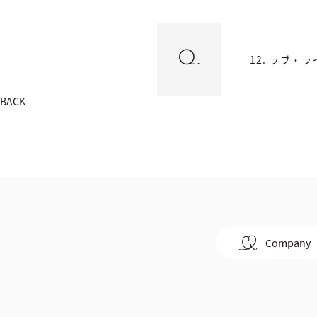
12. ラブ
BACK
Company