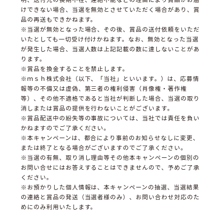
けできない場合、当選を無効とさせていただく場合があり、賞
品の再送もできかねます。
※当選が無効となった場合、その後、賞品の送付依頼をいただ
いたとしても一切受け付けかねます。なお、無効となった当選
が発生した場合、当選人数は上記記載の数に達しないことがあ
ります。
※賞品を換金することを禁止します。
※ｍｓｈ株式会社（以下、「当社」といいます。）は、応募情
報等の不備又は虚偽、第三者の権利侵害（肖像権・著作権
等）、その他不適格であると当社が判断した場合、当選の取り
消しまたは賞品の提供を行わないことがございます。
※賞品配送中の紛失等の事故については、当社では責任を負い
かねますのでご了承ください。
※本キャンペーンは、都合により事前のお知らせなしに変更、
または終了となる場合がございますのでご了承ください。
※当選の有無、取り消し理由等その他本キャンペーンの個別の
お問い合せにはお答えすることはできませんので、予めご了承
ください。
※お預かりした個人情報は、本キャンペーンの抽選、当選結果
の連絡と賞品の発送（当選者様のみ）、お問い合わせ対応のた
めにのみ利用いたします。