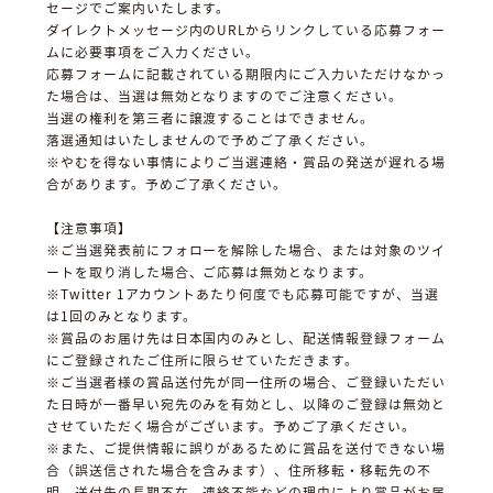
セージでご案内いたします。
ダイレクトメッセージ内のURLからリンクしている応募フォー
ムに必要事項をご入力ください。
応募フォームに記載されている期限内にご入力いただけなかっ
た場合は、当選は無効となりますのでご注意ください。
当選の権利を第三者に譲渡することはできません。
落選通知はいたしませんので予めご了承ください。
※やむを得ない事情によりご当選連絡・賞品の発送が遅れる場
合があります。予めご了承ください。
【注意事項】
※ご当選発表前にフォローを解除した場合、または対象のツイ
ートを取り消した場合、ご応募は無効となります。
※Twitter 1アカウントあたり何度でも応募可能ですが、当選
は1回のみとなります。
※賞品のお届け先は日本国内のみとし、配送情報登録フォーム
にご登録されたご住所に限らせていただきます。
※ご当選者様の賞品送付先が同一住所の場合、ご登録いただい
た日時が一番早い宛先のみを有効とし、以降のご登録は無効と
させていただく場合がございます。予めご了承ください。
※また、ご提供情報に誤りがあるために賞品を送付できない場
合（誤送信された場合を含みます）、住所移転・移転先の不
明、送付先の長期不在、連絡不能などの理由により賞品がお届