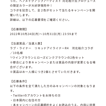
った、ヘアメイクアップアーティスト 河北裕介氏プロデュース
の限定カラーが大好評発売中！
コラボを記念して、全２色がセットで当たるキャンペーンを開
催いたします。
詳細は、以下の応募要項をご確認ください。
【応募期間】
2022年10月24日(月)～10月31日(月) 23:59まで
【当選賞品／当選人数】
ラブ・ライナー リキッドアイライナーR4 河北裕介コラボ
／10名様
└ワインブラウンとローズピンクブラウンの2色セット
※都合により本キャンペーンまたは賞品の内容が変更となる場
合がございます。
※賞品はお一人様につき1個とさせていただきます。
【応募条件】
以下の条件を全て満たした方のみキャンペーンの対象となりま
す。
・Twitterのアカウントをお持ちの方
・日本国内に在住の方
・本キャンペーンの応募規約をよくお読みのうえ、内容に同意