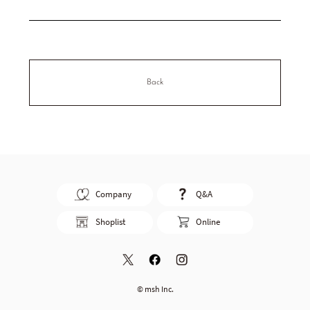
Back
Company
Q&A
Shoplist
Online
© msh Inc.