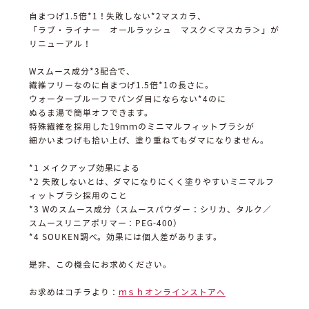
自まつげ1.5倍*1！失敗しない*2マスカラ、
「ラブ・ライナー オールラッシュ マスク＜マスカラ＞」が
リニューアル！
Wスムース成分*3配合で、
繊維フリーなのに自まつげ1.5倍*1の長さに。
ウォータープルーフでパンダ目にならない*4のに
ぬるま湯で簡単オフできます。
特殊繊維を採用した19ｍｍのミニマルフィットブラシが
細かいまつげも拾い上げ、塗り重ねてもダマになりません。
*1 メイクアップ効果による
*2 失敗しないとは、ダマになりにくく塗りやすいミニマルフ
ィットブラシ採用のこと
*3 Wのスムース成分（スムースパウダー：シリカ、タルク／
スムースリニアポリマー：PEG-400）
*4 SOUKEN調べ。効果には個人差があります。
是非、この機会にお求めください。
お求めはコチラより：
ｍｓｈオンラインストアへ