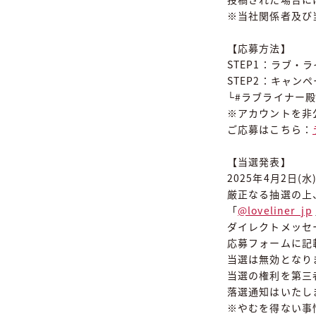
※当社関係者及び
【応募方法】
STEP1：ラブ・ラ
STEP2：キャ
└#ラブライナー殿
※アカウントを非
ご応募はこちら：
【当選発表】
2025年4月2日
厳正なる抽選の上、
「
@loveliner_jp
ダイレクトメッセ
応募フォームに記
当選は無効となり
当選の権利を第三
落選通知はいたし
※やむを得ない事