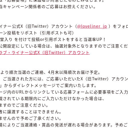
当キャンペーン関係者のご応募はお控えください。
イナー公式X（旧Twitter）アカウント（
@loveliner_jp
）をフォ
ンペーン投稿をリポスト（引用ポストも可）
堂入り を付けて投稿or引用ポストをすると当選率UP！
公開設定にしている場合は、抽選対象外となりますのでご注意く
ラブ・ライナー公式X（旧Twitter）アカウント
(水)より順次当選のご連絡、4月末以降順次お届け予定。
ご当選された方には、ご応募いただいたX（旧Twitter）アカウ
」からダイレクトメッセージでご案内いたします。
ージ内のURLからリンクしている応募フォームに必要事項をご入
載されている期限内にご入力いただけなかった場合は、
ますのでご注意ください。
者に譲渡することはできません。
ませんので予めご了承ください。
情によりご当選連絡・賞品の発送が遅れる場合があります。予めご