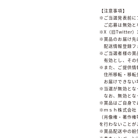
【注意事項】
※ご当選発表前に
ご応募は無効と
※X（旧Twitt
※賞品のお届け先
配送情報登録フォ
※ご当選者様の賞
有効とし、その他
※また、ご提供情
住所移転・移転先
お届けできない場
※当選が無効とな
なお、無効となっ
※賞品はご自身で
※ｍｓｈ株式会社
（肖像権・著作権
を行わないことが
※賞品配送中の紛