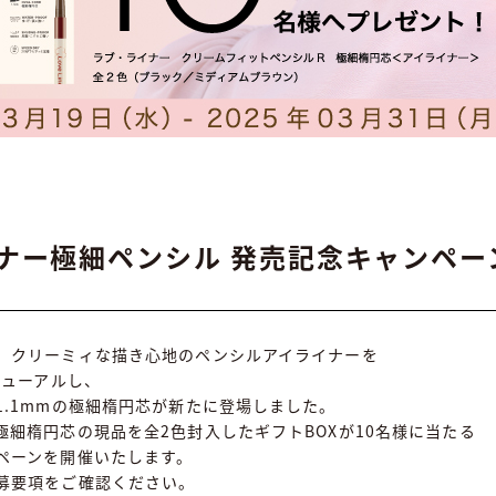
ナー極細ペンシル 発売記念キャンペー
、クリーミィな描き心地のペンシルアイライナーを
ニューアルし、
1.1mmの極細楕円芯が新たに登場しました。
極細楕円芯の現品を全2色封入したギフトBOXが10名様に当たる
ペーンを開催いたします。
募要項をご確認ください。