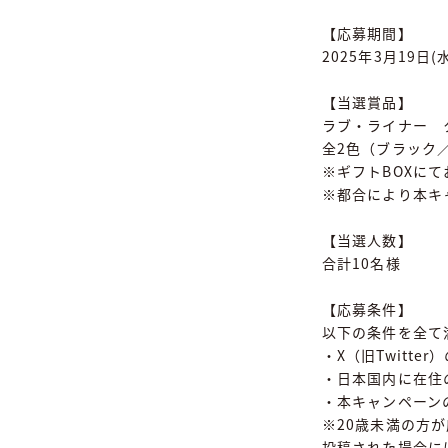
【応募期間】
2025年3月19日(
【当選賞品】
ラブ・ライナー 
全2色（ブラック
※ギフトBOXに
※都合により本キ
【当選人数】
合計10名様
【応募条件】
以下の条件を全て
・X（旧Twitt
・日本国内に在住
・本キャンペーン
※20歳未満の方
投稿された場合に