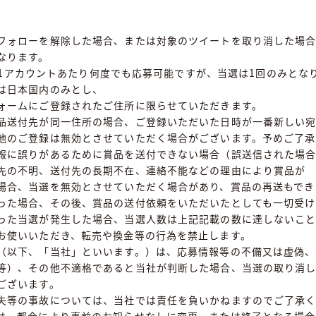
フォローを解除した場合、または対象のツイートを取り消した場
なります。
er）1アカウントあたり何度でも応募可能ですが、当選は1回のみとな
は日本国内のみとし、
ームにご登録されたご住所に限らせていただきます。
品送付先が同一住所の場合、ご登録いただいた日時が一番新しい
のご登録は無効とさせていただく場合がございます。予めご了承
報に誤りがあるために賞品を送付できない場合（誤送信された場
の不明、送付先の長期不在、連絡不能などの理由により賞品が
合、当選を無効とさせていただく場合があり、賞品の再送もでき
った場合、その後、賞品の送付依頼をいただいたとしても一切受け
た当選が発生した場合、当選人数は上記記載の数に達しないこと
お使いいただき、転売や換金等の行為を禁止します。
（以下、「当社」といいます。）は、応募情報等の不備又は虚偽、
等）、その他不適格であると当社が判断した場合、当選の取り消
ございます。
失等の事故については、当社では責任を負いかねますのでご了承