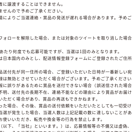
者に譲渡することはできません。
ませんので予めご了承ください。
情によりご当選連絡・賞品の発送が遅れる場合があります。予めご
フォローを解除した場合、または対象のツイートを取り消した場
トあたり何度でも応募可能ですが、当選は1回のみとなります。
は日本国内のみとし、配送情報登録フォームにご登録されたご住
品送付先が同一住所の場合、ご登録いただいた日時が一番新しい
録は無効とさせていただく場合がございます。予めご了承ください
報に誤りがあるために賞品を送付できない場合（誤送信された場
不明、送付先の長期不在、連絡不能などの理由により賞品がお届
いただく場合があり、賞品の再送もできかねます。
った場合、その後、賞品の送付依頼をいただいたとしても一切受け
当選が発生した場合、当選人数は上記記載の数に達しないことがあ
お使いいただき、転売や換金等の行為を禁止します。
（以下、「当社」といいます。）は、応募情報等の不備又は虚偽、