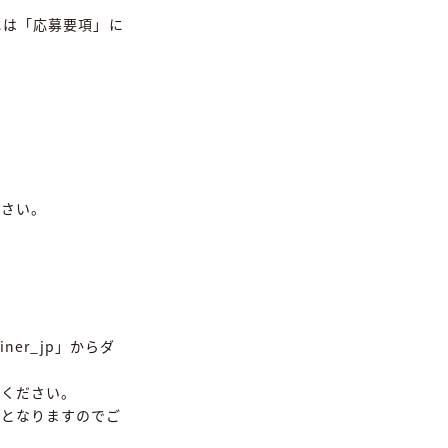
には「応募要項」に
ださい。
er_jp」からダ
力ください。
効となりますのでご