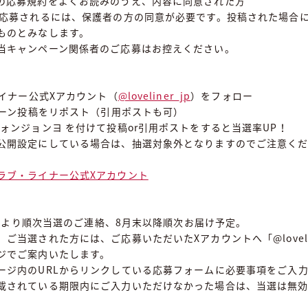
の応募規約をよくお読みのうえ、内容に同意された方
が応募されるには、保護者の方の同意が必要です。投稿された場合
ものとみなします。
当キャンペーン関係者のご応募はお控えください。
ライナー公式Xアカウント（
@loveliner_jp
）をフォロー
ンペーン投稿をリポスト（引用ポストも可）
ォンジョンヨ を付けて投稿or引用ポストをすると当選率UP！
公開設定にしている場合は、抽選対象外となりますのでご注意く
ラブ・ライナー公式Xアカウント
(金)より順次当選のご連絡、8月末以降順次お届け予定。
ご当選された方には、ご応募いただいたXアカウントへ「@lovelin
ジでご案内いたします。
ージ内のURLからリンクしている応募フォームに必要事項をご入
載されている期限内にご入力いただけなかった場合は、当選は無